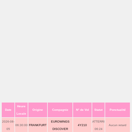
Heure
Date
Origine
Compagnie
N° de Vol
Statut
Ponctualité
Locale
2026-08-
EUROWINGS
ATTERRI
06:30:00
FRANKFURT
4Y210
Aucun retard
05
DISCOVER
06:24