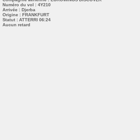
Numéro du vol : 4Y210
Arrivée : Djerba
Origine : FRANKFURT
Statut : ATTERRI 06:24
Aucun retard