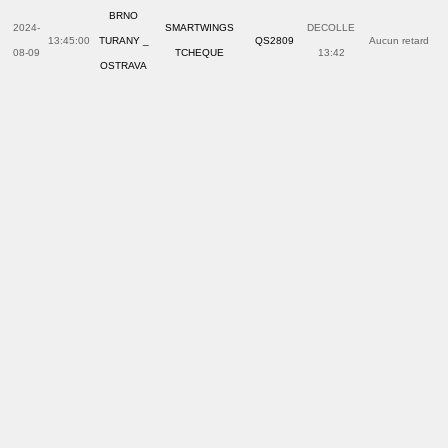
BRNO
2024-
SMARTWINGS
DECOLLE
13:45:00
TURANY _
QS2809
Aucun retard
08-09
TCHEQUE
13:42
OSTRAVA