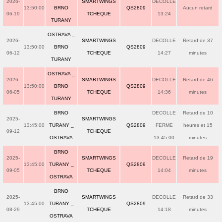
2026-
SMARTWINGS
DECOLLE
13:50:00
BRNO
QS2809
Aucun retard
06-19
TCHEQUE
13:24
TURANY
OSTRAVA _
2026-
SMARTWINGS
DECOLLE
Retard de 37
13:50:00
BRNO
QS2809
06-12
TCHEQUE
14:27
minutes
TURANY
OSTRAVA _
2026-
SMARTWINGS
DECOLLE
Retard de 46
13:50:00
BRNO
QS2809
06-05
TCHEQUE
14:36
minutes
TURANY
BRNO
DECOLLE
Retard de 10
2025-
SMARTWINGS
13:45:00
TURANY _
QS2809
FERME
heures et 15
09-12
TCHEQUE
OSTRAVA
13:45:00
minutes
BRNO
2025-
SMARTWINGS
DECOLLE
Retard de 19
13:45:00
TURANY _
QS2809
09-05
TCHEQUE
14:04
minutes
OSTRAVA
BRNO
2025-
SMARTWINGS
DECOLLE
Retard de 33
13:45:00
TURANY _
QS2809
08-29
TCHEQUE
14:18
minutes
OSTRAVA