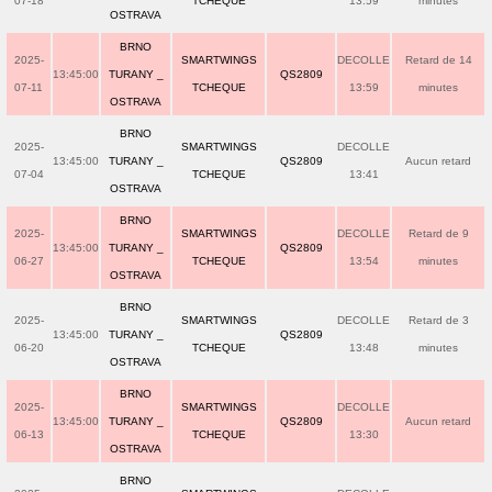
07-18
TCHEQUE
13:59
minutes
OSTRAVA
BRNO
2025-
SMARTWINGS
DECOLLE
Retard de 14
13:45:00
TURANY _
QS2809
07-11
TCHEQUE
13:59
minutes
OSTRAVA
BRNO
2025-
SMARTWINGS
DECOLLE
13:45:00
TURANY _
QS2809
Aucun retard
07-04
TCHEQUE
13:41
OSTRAVA
BRNO
2025-
SMARTWINGS
DECOLLE
Retard de 9
13:45:00
TURANY _
QS2809
06-27
TCHEQUE
13:54
minutes
OSTRAVA
BRNO
2025-
SMARTWINGS
DECOLLE
Retard de 3
13:45:00
TURANY _
QS2809
06-20
TCHEQUE
13:48
minutes
OSTRAVA
BRNO
2025-
SMARTWINGS
DECOLLE
13:45:00
TURANY _
QS2809
Aucun retard
06-13
TCHEQUE
13:30
OSTRAVA
BRNO