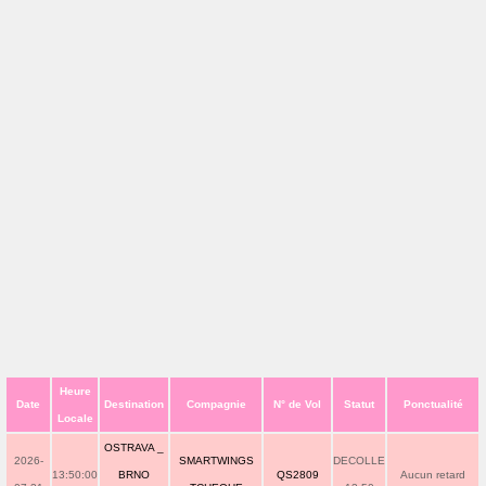
Heure
Date
Destination
Compagnie
N° de Vol
Statut
Ponctualité
Locale
OSTRAVA _
2026-
SMARTWINGS
DECOLLE
13:50:00
BRNO
QS2809
Aucun retard