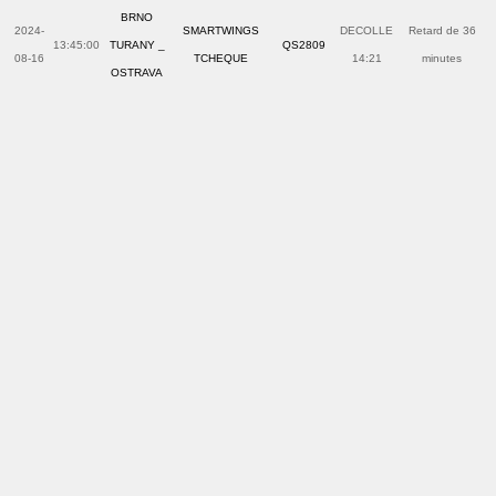
BRNO
2024-
SMARTWINGS
DECOLLE
Retard de 36
13:45:00
TURANY _
QS2809
08-16
TCHEQUE
14:21
minutes
OSTRAVA