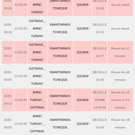
2026-
SMARTWINGS
DECOLLE
13:50:00
BRNO
QS2809
Aucun retard
06-26
TCHEQUE
13:48
TURANY
OSTRAVA _
2026-
SMARTWINGS
DECOLLE
13:50:00
BRNO
QS2809
Aucun retard
06-19
TCHEQUE
13:24
TURANY
OSTRAVA _
2026-
SMARTWINGS
DECOLLE
Retard de 37
13:50:00
BRNO
QS2809
06-12
TCHEQUE
14:27
minutes
TURANY
OSTRAVA _
2026-
SMARTWINGS
DECOLLE
Retard de 46
13:50:00
BRNO
QS2809
06-05
TCHEQUE
14:36
minutes
TURANY
BRNO
DECOLLE
Retard de 10
2025-
SMARTWINGS
13:45:00
TURANY _
QS2809
FERME
heures et 15
09-12
TCHEQUE
OSTRAVA
13:45:00
minutes
BRNO
2025-
SMARTWINGS
DECOLLE
Retard de 19
13:45:00
TURANY _
QS2809
09-05
TCHEQUE
14:04
minutes
OSTRAVA