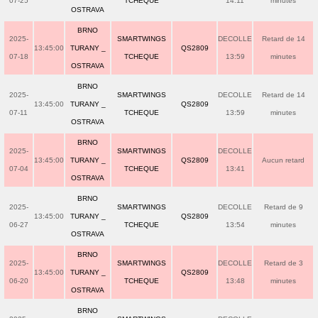
07-25
TCHEQUE
14:11
minutes
OSTRAVA
BRNO
2025-
SMARTWINGS
DECOLLE
Retard de 14
13:45:00
TURANY _
QS2809
07-18
TCHEQUE
13:59
minutes
OSTRAVA
BRNO
2025-
SMARTWINGS
DECOLLE
Retard de 14
13:45:00
TURANY _
QS2809
07-11
TCHEQUE
13:59
minutes
OSTRAVA
BRNO
2025-
SMARTWINGS
DECOLLE
13:45:00
TURANY _
QS2809
Aucun retard
07-04
TCHEQUE
13:41
OSTRAVA
BRNO
2025-
SMARTWINGS
DECOLLE
Retard de 9
13:45:00
TURANY _
QS2809
06-27
TCHEQUE
13:54
minutes
OSTRAVA
BRNO
2025-
SMARTWINGS
DECOLLE
Retard de 3
13:45:00
TURANY _
QS2809
06-20
TCHEQUE
13:48
minutes
OSTRAVA
BRNO