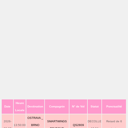
Heure
Date
Destination
Compagnie
N° de Vol
Statut
Ponctualité
Locale
OSTRAVA _
2026-
SMARTWINGS
DECOLLE
Retard de 6
13:50:00
BRNO
QS2809