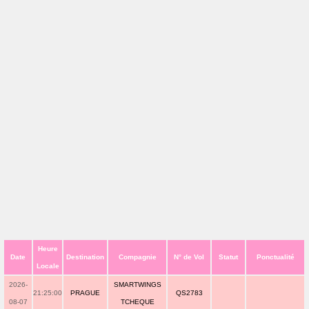
Heure
Date
Destination
Compagnie
N° de Vol
Statut
Ponctualité
Locale
2026-
SMARTWINGS
21:25:00
PRAGUE
QS2783
08-07
TCHEQUE