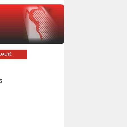
UALITÉ
5