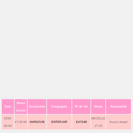
Heure
Date
Destination
Compagnie
N° de Vol
Statut
Ponctualité
Locale
2026-
DECOLLE
17:30:00
VARSOVIE
ENTER AIR
E47048
Aucun retard
06-04
17:20