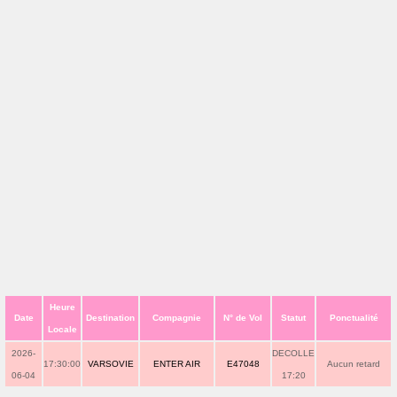
Heure
Date
Destination
Compagnie
N° de Vol
Statut
Ponctualité
Locale
2026-
DECOLLE
17:30:00
VARSOVIE
ENTER AIR
E47048
Aucun retard
06-04
17:20