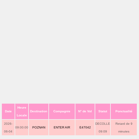
Heure
Date
Destination
Compagnie
N° de Vol
Statut
Ponctualité
Locale
2026-
DECOLLE
Retard de 9
09:00:00
POZNAN
ENTER AIR
E47042
06-04
09:09
minutes