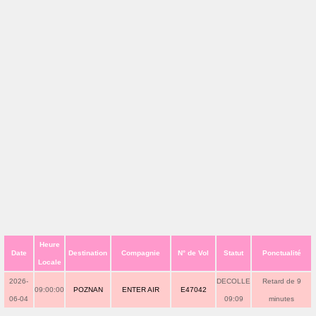
Heure
Date
Destination
Compagnie
N° de Vol
Statut
Ponctualité
Locale
2026-
DECOLLE
Retard de 9
09:00:00
POZNAN
ENTER AIR
E47042
06-04
09:09
minutes