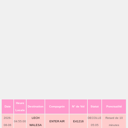
Heure
Date
Destination
Compagnie
N° de Vol
Statut
Ponctualité
Locale
2026-
LECH
DECOLLE
Retard de 10
04:55:00
ENTER AIR
E41216
08-06
WALESA
05:05
minutes