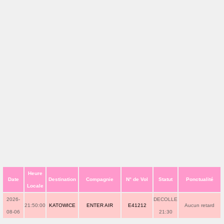
Heure
Date
Destination
Compagnie
N° de Vol
Statut
Ponctualité
Locale
2026-
DECOLLE
21:50:00
KATOWICE
ENTER AIR
E41212
Aucun retard
08-06
21:30