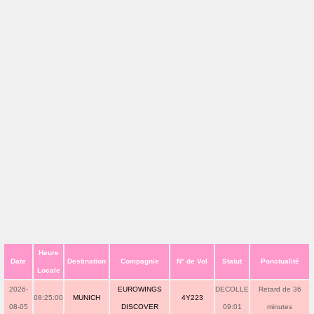
Heure
Date
Destination
Compagnie
N° de Vol
Statut
Ponctualité
Locale
2026-
EUROWINGS
DECOLLE
Retard de 36
08:25:00
MUNICH
4Y223
08-05
DISCOVER
09:01
minutes