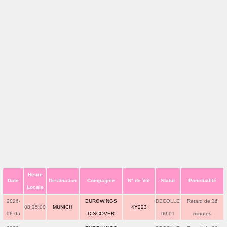
Heure
Date
Destination
Compagnie
N° de Vol
Statut
Ponctualité
Locale
2026-
EUROWINGS
DECOLLE
Retard de 36
08:25:00
MUNICH
4Y223
08-05
DISCOVER
09:01
minutes