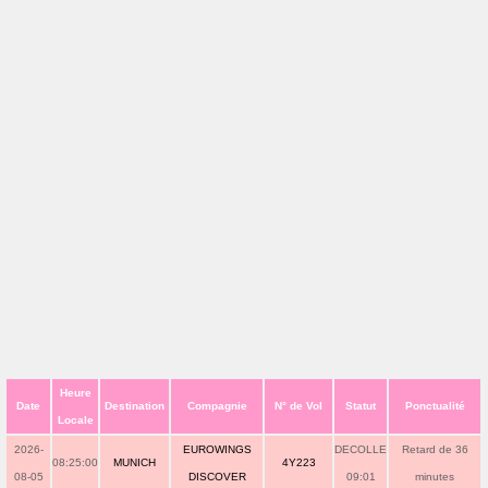
Heure
Date
Destination
Compagnie
N° de Vol
Statut
Ponctualité
Locale
2026-
EUROWINGS
DECOLLE
Retard de 36
08:25:00
MUNICH
4Y223
08-05
DISCOVER
09:01
minutes