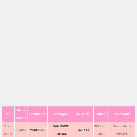
Heure
Date
Destination
Compagnie
N° de Vol
Statut
Ponctualité
Locale
2026-
SMARTWINGS
DECOLLE
Retard de 37
09:45:00
VARSOVIE
3Z7541
08-06
POLAND
10:22
minutes