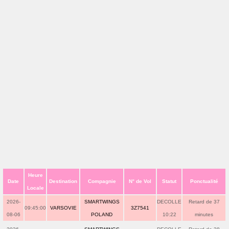
Heure
Date
Destination
Compagnie
N° de Vol
Statut
Ponctualité
Locale
2026-
SMARTWINGS
DECOLLE
Retard de 37
09:45:00
VARSOVIE
3Z7541
08-06
POLAND
10:22
minutes