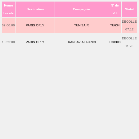
Heure
N° de
Destination
Compagnie
Statut
Locale
Vol
DECOLLE
07:00:00
PARIS ORLY
TUNISAIR
TU634
07:12
DECOLLE
10:55:00
PARIS ORLY
TRANSAVIA FRANCE
TO8393
11:20