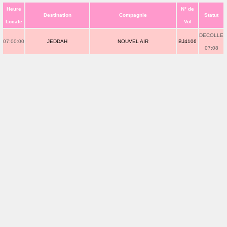
Heure
N° de
Destination
Compagnie
Statut
Locale
Vol
DECOLLE
07:00:00
JEDDAH
NOUVEL AIR
BJ4106
07:08