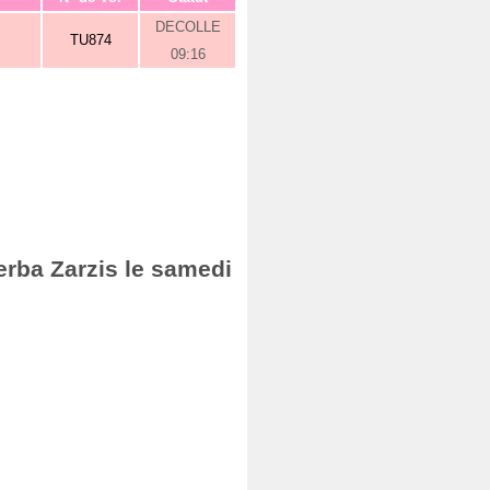
DECOLLE
TU874
09:16
erba Zarzis le samedi