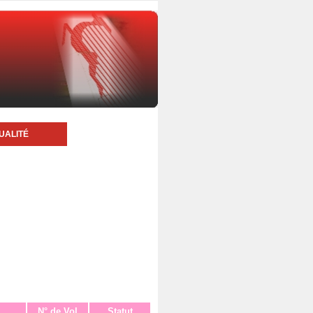
UALITÉ
N° de Vol
Statut