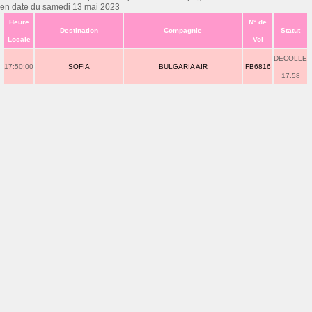
en date du samedi 13 mai 2023
Heure
N° de
Destination
Compagnie
Statut
Locale
Vol
DECOLLE
17:50:00
SOFIA
BULGARIA AIR
FB6816
17:58