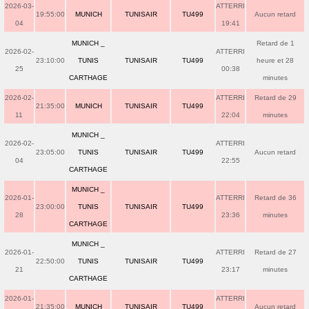
2026-03-
ATTERRI
19:55:00
MUNICH
TUNISAIR
TU499
Aucun retard
04
19:41
MUNICH _
Retard de 1
2026-02-
ATTERRI
23:10:00
TUNIS
TUNISAIR
TU499
heure et 28
25
00:38
CARTHAGE
minutes
2026-02-
ATTERRI
Retard de 29
21:35:00
MUNICH
TUNISAIR
TU499
11
22:04
minutes
MUNICH _
2026-02-
ATTERRI
23:05:00
TUNIS
TUNISAIR
TU499
Aucun retard
04
22:55
CARTHAGE
MUNICH _
2026-01-
ATTERRI
Retard de 36
23:00:00
TUNIS
TUNISAIR
TU499
28
23:36
minutes
CARTHAGE
MUNICH _
2026-01-
ATTERRI
Retard de 27
22:50:00
TUNIS
TUNISAIR
TU499
21
23:17
minutes
CARTHAGE
2026-01-
ATTERRI
21:35:00
MUNICH
TUNISAIR
TU499
Aucun retard