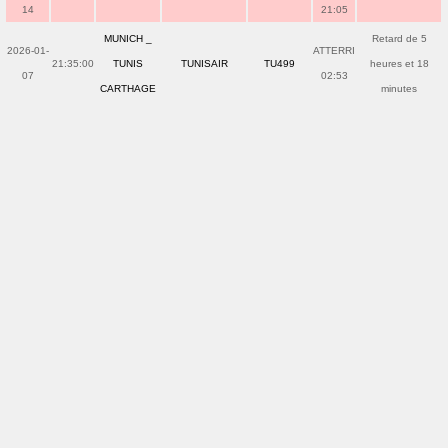
14
21:05
MUNICH _
Retard de 5
2026-01-
ATTERRI
21:35:00
TUNIS
TUNISAIR
TU499
heures et 18
07
02:53
CARTHAGE
minutes