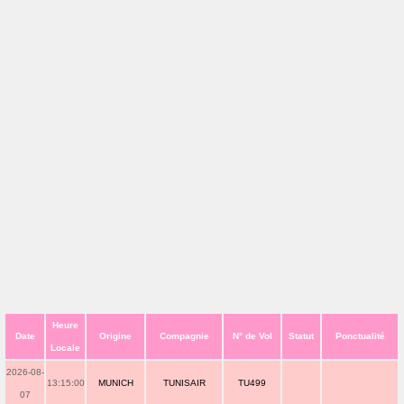
Heure
Date
Origine
Compagnie
N° de Vol
Statut
Ponctualité
Locale
2026-08-
13:15:00
MUNICH
TUNISAIR
TU499
07