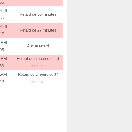
:55
ERRI
Retard de 36 minutes
:36
ERRI
Retard de 27 minutes
:17
ERRI
Aucun retard
:05
ERRI
Retard de 5 heures et 18
:53
minutes
ERRI
Retard de 1 heure et 37
:12
minutes