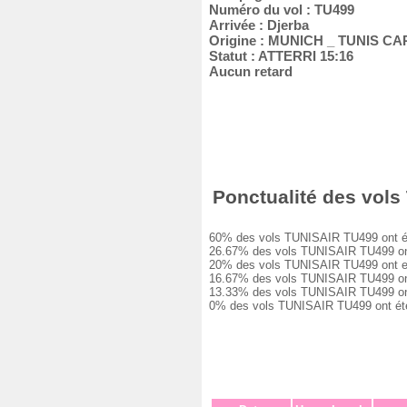
Numéro du vol : TU499
Arrivée : Djerba
Origine : MUNICH _ TUNIS C
Statut : ATTERRI 15:16
Aucun retard
Ponctualité des vols
60% des vols TUNISAIR TU499 ont été 
26.67% des vols TUNISAIR TU499 ont e
20% des vols TUNISAIR TU499 ont eu u
16.67% des vols TUNISAIR TU499 ont e
13.33% des vols TUNISAIR TU499 ont e
0% des vols TUNISAIR TU499 ont été 