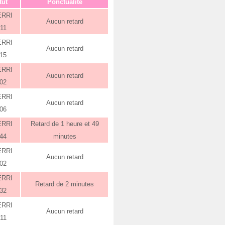
tut
Ponctualité
ERRI
Aucun retard
:11
ERRI
Aucun retard
:15
ERRI
Aucun retard
:02
ERRI
Aucun retard
:06
ERRI
Retard de 1 heure et 49
:44
minutes
ERRI
Aucun retard
:02
ERRI
Retard de 2 minutes
:32
ERRI
Aucun retard
:11