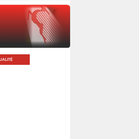
UALITÉ
6