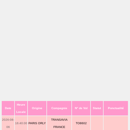
Heure
Date
Origine
Compagnie
N° de Vol
Statut
Ponctualité
Locale
2026-08-
TRANSAVIA
16:40:00
PARIS ORLY
TO8602
06
FRANCE