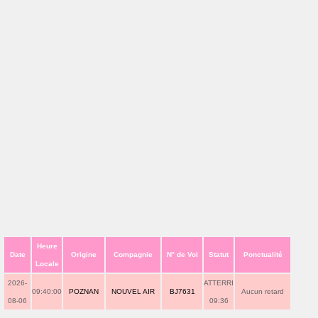
Heure
Date
Origine
Compagnie
N° de Vol
Statut
Ponctualité
Locale
2026-
ATTERRI
09:40:00
POZNAN
NOUVEL AIR
BJ7631
Aucun retard
08-06
09:36