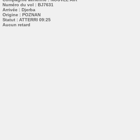
Numéro du vol : BJ7631
Arrivée : Djerba
Origine : POZNAN
Statut : ATTERRI 09:25
Aucun retard