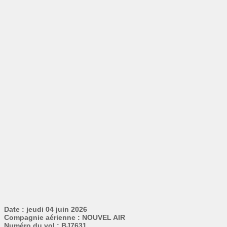
Date : jeudi 04 juin 2026
Compagnie aérienne : NOUVEL AIR
Numéro du vol : BJ7631