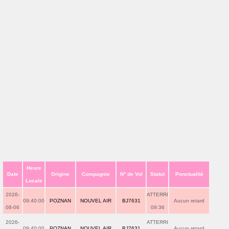
Heure
Date
Origine
Compagnie
N° de Vol
Statut
Ponctualité
Locale
2026-
ATTERRI
09:40:00
POZNAN
NOUVEL AIR
BJ7631
Aucun retard
08-06
09:36
2026-
ATTERRI
09:40:00
POZNAN
NOUVEL AIR
BJ7631
Aucun retard