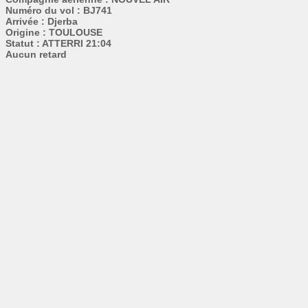
Numéro du vol : BJ741
Arrivée : Djerba
Origine : TOULOUSE
Statut : ATTERRI 21:04
Aucun retard