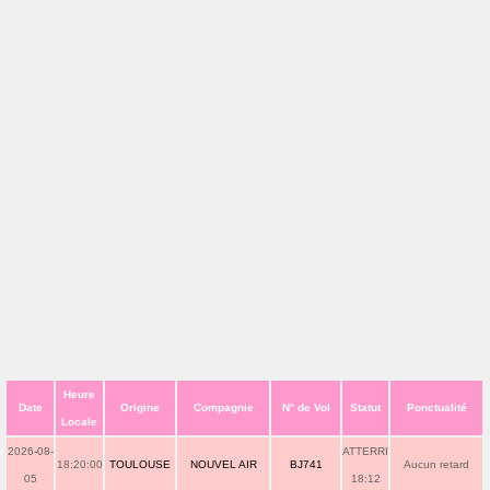
Heure
Date
Origine
Compagnie
N° de Vol
Statut
Ponctualité
Locale
2026-08-
ATTERRI
18:20:00
TOULOUSE
NOUVEL AIR
BJ741
Aucun retard
05
18:12