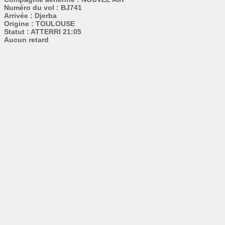
Numéro du vol : BJ741
Arrivée : Djerba
Origine : TOULOUSE
Statut : ATTERRI 21:05
Aucun retard