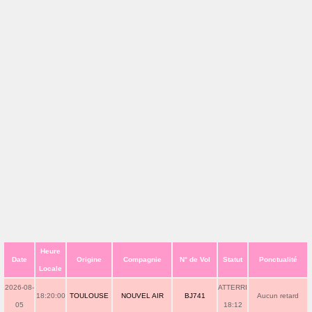
Heure
Date
Origine
Compagnie
N° de Vol
Statut
Ponctualité
Locale
2026-08-
ATTERRI
18:20:00
TOULOUSE
NOUVEL AIR
BJ741
Aucun retard
05
18:12