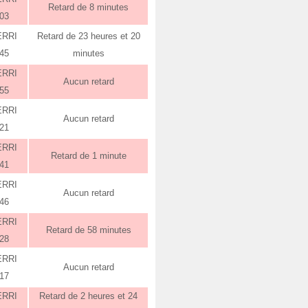
Retard de 8 minutes
:03
ERRI
Retard de 23 heures et 20
:45
minutes
ERRI
Aucun retard
:55
ERRI
Aucun retard
:21
ERRI
Retard de 1 minute
:41
ERRI
Aucun retard
:46
ERRI
Retard de 58 minutes
:28
ERRI
Aucun retard
:17
ERRI
Retard de 2 heures et 24