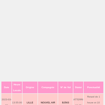
Heure
Date
Origine
Compagnie
N° de Vol
Statut
Ponctualité
Locale
Retard de 1
2023-03-
ATTERRI
13:55:00
LILLE
NOUVEL AIR
BJ563
heure et 10