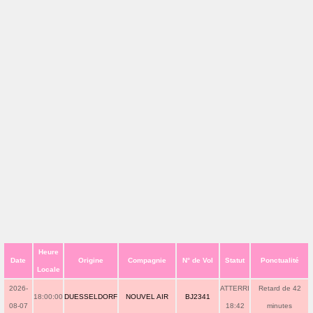
Heure
Date
Origine
Compagnie
N° de Vol
Statut
Ponctualité
Locale
2026-
ATTERRI
Retard de 42
18:00:00
DUESSELDORF
NOUVEL AIR
BJ2341
08-07
18:42
minutes