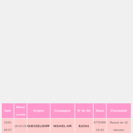
Heure
Date
Origine
Compagnie
N° de Vol
Statut
Ponctualité
Locale
2026-
ATTERRI
Retard de 42
18:00:00
DUESSELDORF
NOUVEL AIR
BJ2341
08-07
18:42
minutes