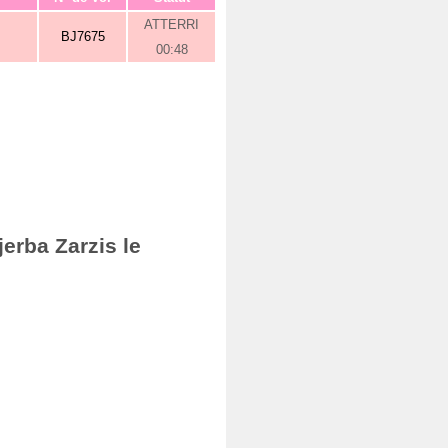
ATTERRI
BJ7675
00:48
erba Zarzis le