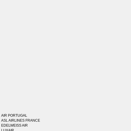
AIR PORTUGAL
ASL AIRLINES FRANCE
EDELWEISS AIR
LUXAIR