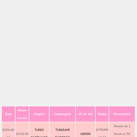
Heure
Date
Origine
Compagnie
N° de Vol
Statut
Ponctualité
Locale
Retard de 1
2026-08-
TUNIS
TUNISAIR
ATTERRI
16:00:00
UG008
heure et 50