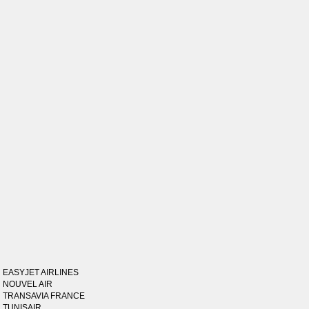
EASYJET AIRLINES
NOUVEL AIR
TRANSAVIA FRANCE
TUNISAIR