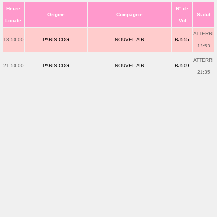
Heure
N° de
Origine
Compagnie
Statut
Locale
Vol
ATTERRI
13:50:00
PARIS CDG
NOUVEL AIR
BJ555
13:53
ATTERRI
21:50:00
PARIS CDG
NOUVEL AIR
BJ509
21:35