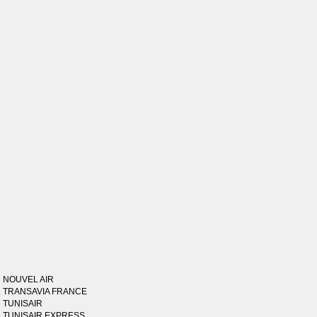
NOUVEL AIR
TRANSAVIA FRANCE
TUNISAIR
TUNISAIR EXPRESS