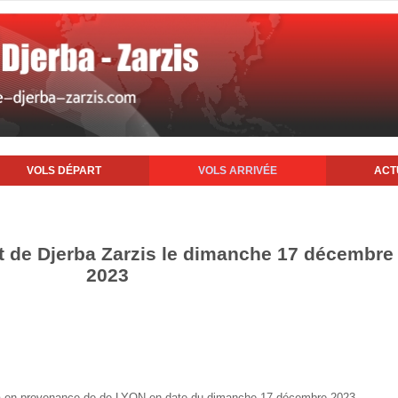
VOLS DÉPART
VOLS ARRIVÉE
ACT
rt de Djerba Zarzis le dimanche 17 décembre
2023
erba en provenance de de LYON en date du dimanche 17 décembre 2023