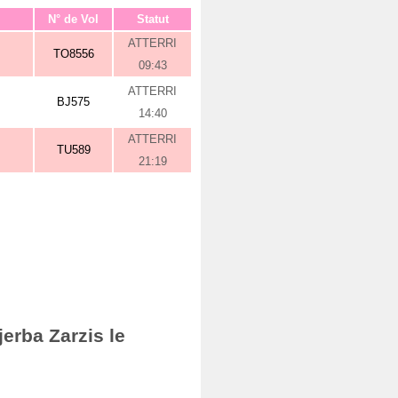
N° de Vol
Statut
ATTERRI
TO8556
09:43
ATTERRI
BJ575
14:40
ATTERRI
TU589
21:19
erba Zarzis le