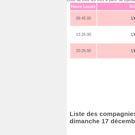
Heure Locale
Or
09:45:00
L
13:25:00
L
20:25:00
L
Liste des compagnies 
dimanche 17 décemb