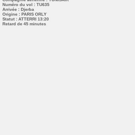
Numéro du vol : TU635
Arrivée : Djerba
Origine : PARIS ORLY
Statut : ATTERRI 13:20
Retard de 45 minutes