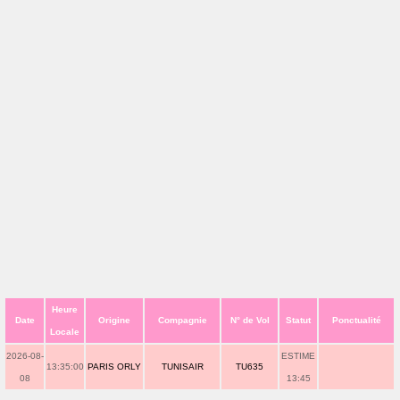
Heure
Date
Origine
Compagnie
N° de Vol
Statut
Ponctualité
Locale
2026-08-
ESTIME
13:35:00
PARIS ORLY
TUNISAIR
TU635
08
13:45