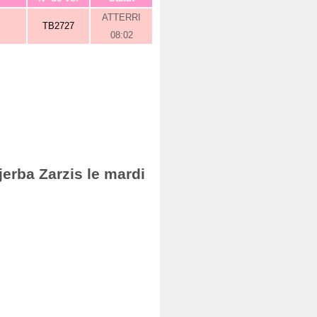
ATTERRI
TB2727
08:02
jerba Zarzis le mardi