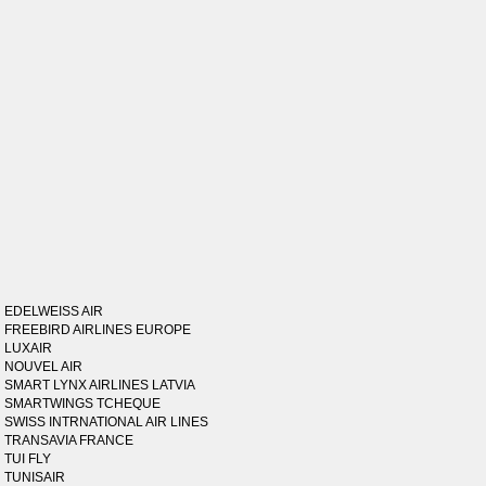
EDELWEISS AIR
FREEBIRD AIRLINES EUROPE
LUXAIR
NOUVEL AIR
SMART LYNX AIRLINES LATVIA
SMARTWINGS TCHEQUE
SWISS INTRNATIONAL AIR LINES
TRANSAVIA FRANCE
TUI FLY
TUNISAIR