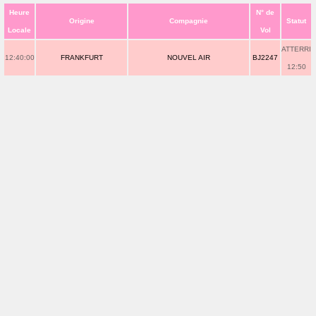
Heure
N° de
Origine
Compagnie
Statut
Locale
Vol
ATTERRI
12:40:00
FRANKFURT
NOUVEL AIR
BJ2247
12:50