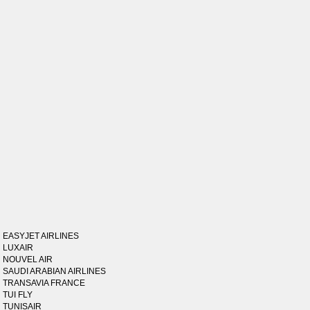
EASYJET AIRLINES
LUXAIR
NOUVEL AIR
SAUDI ARABIAN AIRLINES
TRANSAVIA FRANCE
TUI FLY
TUNISAIR