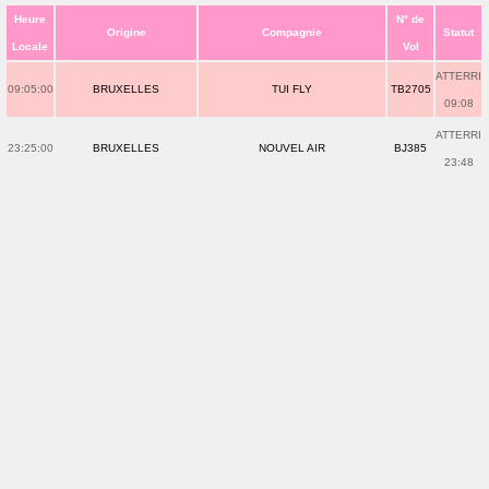
Heure
N° de
Origine
Compagnie
Statut
Locale
Vol
ATTERRI
09:05:00
BRUXELLES
TUI FLY
TB2705
09:08
ATTERRI
23:25:00
BRUXELLES
NOUVEL AIR
BJ385
23:48