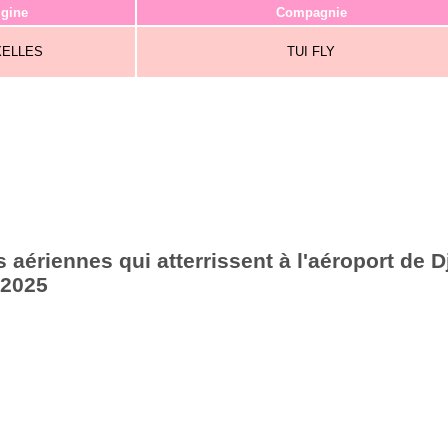
igine
Compagnie
XELLES
TUI FLY
aériennes qui atterrissent à l'aéroport de Dj
 2025