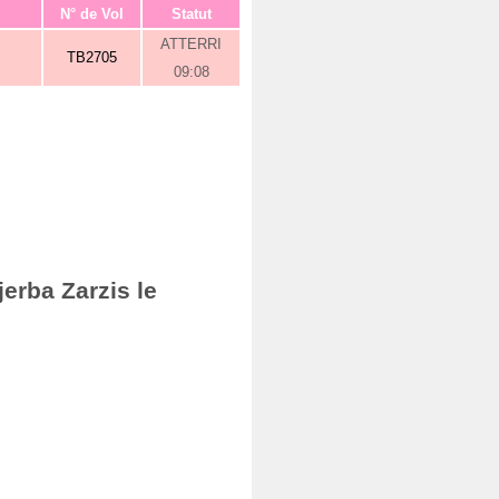
N° de Vol
Statut
ATTERRI
TB2705
09:08
erba Zarzis le