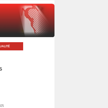
UALITÉ
5
025