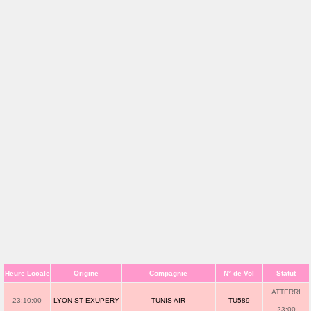
Heure Locale
Origine
Compagnie
N° de Vol
Statut
ATTERRI
23:10:00
LYON ST EXUPERY
TUNIS AIR
TU589
23:00