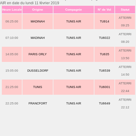
AIR en date du lundi 11 février 2019
Heure Locale
Origine
Compagnie
N° de Vol
Statut
ATTERRI
06:25:00
MADINAH
TUNIS AIR
TU914
09:25
ATTERRI
07:10:00
MADINAH
TUNIS AIR
TU6022
08:20
ATTERRI
14:05:00
PARIS ORLY
TUNIS AIR
TU635
13:50
ATTERRI
15:05:00
DUSSELDORF
TUNIS AIR
TU6539
14:50
ATTERRI
21:25:00
TUNIS
TUNIS AIR
TU6001
22:44
ATTERRI
22:25:00
FRANCFORT
TUNIS AIR
TU6649
22:12