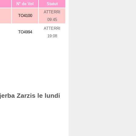
N° de Vol
Statut
ATTERRI
TO4100
09:45
ATTERRI
TO4994
19:08
erba Zarzis le lundi