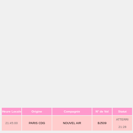
Heure Locale
Origine
Compagnie
N° de Vol
Statut
ATTERRI
21:45:00
PARIS CDG
NOUVEL AIR
BJ509
21:28