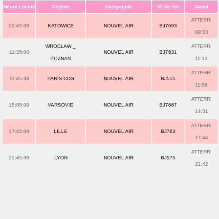
Heure Locale
Origine
Compagnie
N° de Vol
Statut
ATTERRI
09:45:00
KATOWICE
NOUVEL AIR
BJ7693
09:33
WROCLAW _
ATTERRI
11:35:00
NOUVEL AIR
BJ7631
POZNAN
11:13
ATTERRI
11:45:00
PARIS CDG
NOUVEL AIR
BJ555
11:59
ATTERRI
15:05:00
VARSOVIE
NOUVEL AIR
BJ7667
14:51
ATTERRI
17:45:00
LILLE
NOUVEL AIR
BJ763
17:44
ATTERRI
21:45:00
LYON
NOUVEL AIR
BJ575
21:42