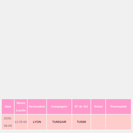
Heure
Date
Destination
Compagnie
N° de Vol
Statut
Ponctualité
Locale
2026-
12:35:00
LYON
TUNISAIR
TU588
08-09