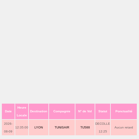
Heure
Date
Destination
Compagnie
N° de Vol
Statut
Ponctualité
Locale
2026-
DECOLLE
12:35:00
LYON
TUNISAIR
TU588
Aucun retard
08-09
12:25