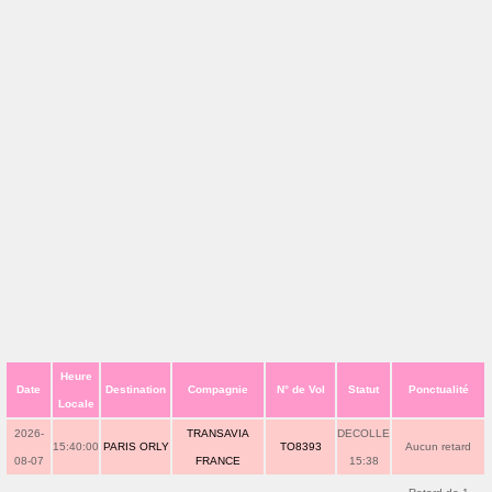
Heure
Date
Destination
Compagnie
N° de Vol
Statut
Ponctualité
Locale
2026-
TRANSAVIA
DECOLLE
15:40:00
PARIS ORLY
TO8393
Aucun retard
08-07
FRANCE
15:38